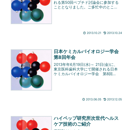
れる第50回ペプチド討論会に参加する
こととなりました。ご多忙中のところ
まことに恐縮ではございますが、この
機会に是非ご来臨賜り、ご高覧いただ
きたくご案内申し上げます。【会期】
2013年11月6日(...
2013.10.21
2013.10.24
日本ケミカルバイオロジー学会
第8回年会
2013年年6月19日(水)～ 21日(金)に、
東京医科歯科大学にて開催される日本
ケミカルバイオロジー学会 第8回年
会に参加することとなりました。ご多
忙中のところまことに恐縮ではござい
ますが、この機会に是非ご来臨賜り、
ご高覧いただきたくご案...
2013.06.05
2013.12.05
ハイペップ研究所次世代ヘルス
ケア技術のご紹介