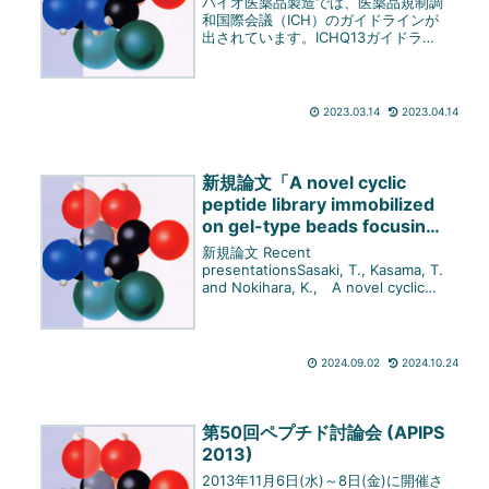
バイオ医薬品製造では、医薬品規制調
和国際会議（ICH）のガイドラインが
出されています。ICHQ13ガイドライ
ンに適合した本機は、生産スケールで
の条件検討に有用です。ウィルス不活
化では、微細なpHの調製や処理時間
の最適条件を確立する必要があり...
2023.03.14
2023.04.14
新規論文「A novel cyclic
peptide library immobilized
on gel-type beads focusing
on rapid construction and
新規論文 Recent
characterization for
presentationsSasaki, T., Kasama, T.
and Nokihara, K., A novel cyclic
comprehensive drug
peptide library immobilized on gel-
discovery」がChemical
type...
Biology & Drug Design, 102,
6, 1327-1335, 2023に掲載さ
2024.09.02
2024.10.24
れました
第50回ペプチド討論会 (APIPS
2013)
2013年11月6日(水)～8日(金)に開催さ