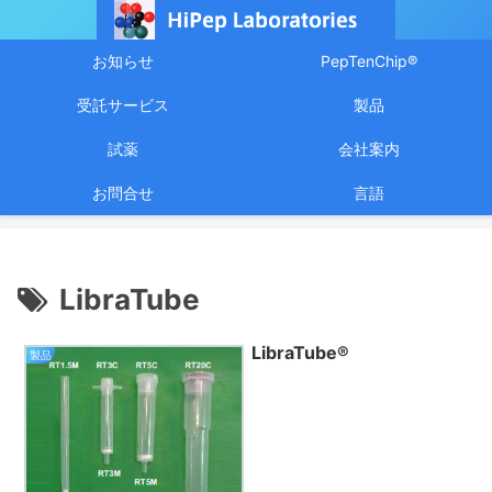
お知らせ
PepTenChip®
受託サービス
製品
試薬
会社案内
お問合せ
言語
LibraTube
LibraTube®
製品