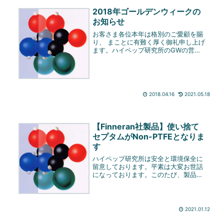
2018年ゴールデンウィークの
お知らせ
お客さま各位本年は格別のご愛顧を賜
り、 まことに有難く厚く御礼申し上げ
ます。ハイペップ研究所のGWの営業
日程について、ご案内いたします。休
業期間中、お客様には大変ご迷惑をお
かけいたしますが、ご了承くださいま
すようお願い申し上げます。【休
業】...
2018.04.16
2021.05.18
【Finneran社製品】使い捨て
セプタムがNon-PTFEとなりま
す
ハイペップ研究所は安全と環境保全に
留意しております。平素は大変お世話
になっております。このたび、製品の
一部消耗品を Non-PTFE素材に変更
しましたので、以下、お知らせいたし
ます。対象製品※米国JGFinneran社の
使い捨てセプタムの全...
2021.01.12