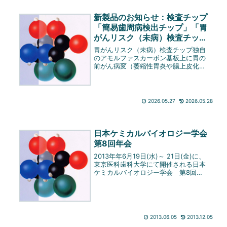
新製品のお知らせ：検査チップ
「簡易歯周病検出チップ」「胃
がんリスク（未病）検査チッ
プ」
胃がんリスク（未病）検査チップ独自
のアモルファスカーボン基板上に胃の
前がん病変（萎縮性胃炎や腸上皮化生
など）関与する蛍光標識ペプチド群を
配置した研究用マイクロアレイです。
従来の胃内視鏡検査時に組織採取をす
る事無しに、微量の胃液サンプルをパ
2026.05.27
2026.05.28
タ...
日本ケミカルバイオロジー学会
第8回年会
2013年年6月19日(水)～ 21日(金)に、
東京医科歯科大学にて開催される日本
ケミカルバイオロジー学会 第8回年
会に参加することとなりました。ご多
忙中のところまことに恐縮ではござい
ますが、この機会に是非ご来臨賜り、
ご高覧いただきたくご案...
2013.06.05
2013.12.05