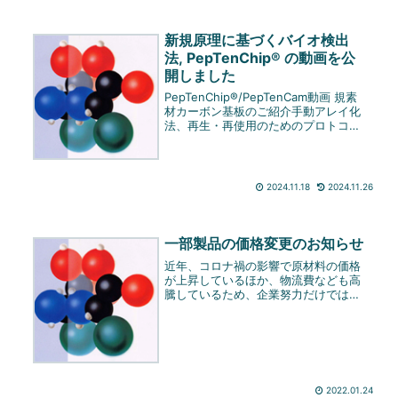
新規原理に基づくバイオ検出
法, PepTenChip® の動画を公
開しました
PepTenChip®/PepTenCam動画 規素
材カーボン基板のご紹介手動アレイ化
法、再生・再使用のためのプロトコル
アレイヤーを所有しない研究者の方も
簡単にアレイ作製ができます。ご自身
の分子を用いたアレイを作ることがで
きます。 疾患モデ...
2024.11.18
2024.11.26
一部製品の価格変更のお知らせ
近年、コロナ禍の影響で原材料の価格
が上昇しているほか、物流費なども高
騰しているため、企業努力だけでは価
格を維持することが困難な状況になっ
ており、一部製品の価格を変更せざる
を得ない状況です。とりわけ、感染拡
大の米国からの物品入手がコロナに起
因...
2022.01.24